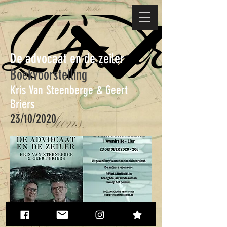
De advocaat en de zeiler
Boekvoorstelling
Kris Van Steenberge & Geert
Briers
23/10/2020