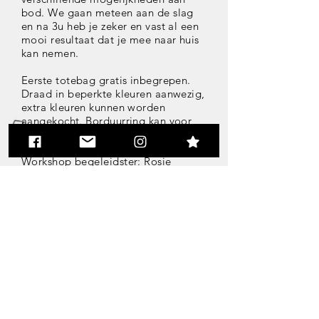
bod. We gaan meteen aan de slag
en na 3u heb je zeker en vast al een
mooi resultaat dat je mee naar huis
kan nemen.
Eerste totebag gratis inbegrepen.
Draad in beperkte kleuren aanwezig,
extra kleuren kunnen worden
aangekocht. Borduurring kan voor
een prijsje van 1,5 euro worden
gehuurd.
Workshop begeleidster: Rosie
Vermeiren
Inschrijven!
© 2023 by Urban Artist.
Proudly created with
Wix.com