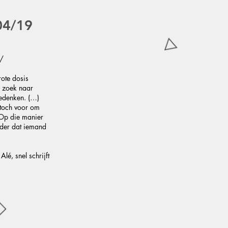
04/19
e/
ote dosis
p zoek naar
bedenken. (…)
 toch voor om
 Op die manier
nder dat iemand
!
Alé, snel schrijft