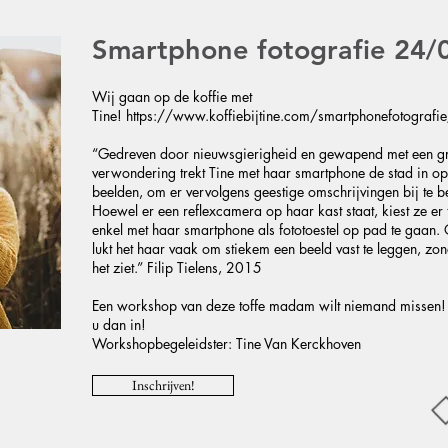
Smartphone fotografie 24/
Wij gaan op de koffie met
Tine!
https://www.koffiebijtine.com/smartphonefotografi
“Gedreven door nieuwsgierigheid en gewapend met een gr
verwondering trekt Tine met haar smartphone de stad in o
beelden, om er vervolgens geestige omschrijvingen bij te 
Hoewel er een reflexcamera op haar kast staat, kiest ze er
enkel met haar smartphone als fototoestel op pad te gaan.
lukt het haar vaak om stiekem een beeld vast te leggen, zo
het ziet.” Filip Tielens, 2015
Een workshop van deze toffe madam wilt niemand missen
u dan in!
Workshopbegeleidster: Tine Van Kerckhoven
Inschrijven!