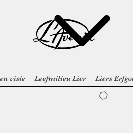
en visie
Leefmilieu Lier
Liers Erfgo