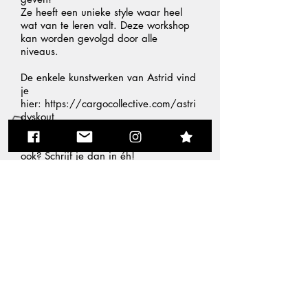
Ze heeft een unieke style waar heel
wat van te leren valt. Deze workshop
kan
worden
gevolgd door alle
niveaus.
De enkele kunstwerken van Astrid vind
je
hier:
https://cargocollective.com/astri
dyskout
Wij zijn alvast mega enthousiast! Jij
ook? Schrijf je dan in éh!
Inschrijven!
© 2023 by Urban Artist.
Proudly created with
Wix.com